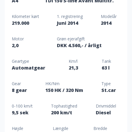
A4
TDi 150 S-line Avant Multitr.
Kilometer kørt
1. registrering
Modelår
219.000
Juni 2014
2014
Motor
Grøn ejerafgift
2,0
DKK 4.560,-
/ årligt
Geartype
Km/l
Tank
Automatgear
21,3
63 l
Gear
HK/Nm
Type
8 gear
150 HK
/ 320 Nm
St.car
0-100 km/t
Tophastighed
Drivmiddel
9,5 sek
200 km/t
Diesel
Højde
Længde
Bredde