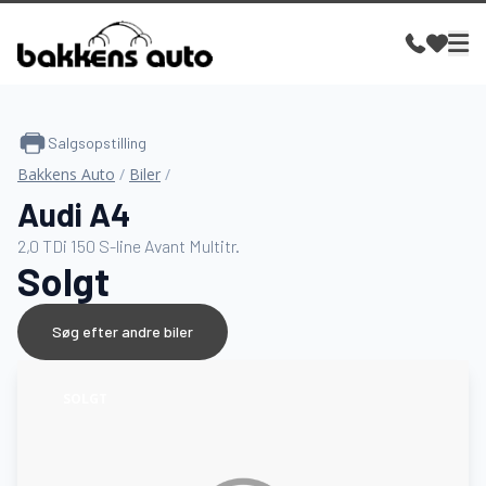
Salgsopstilling
Bakkens Auto
/
Biler
/
Audi A4
2,0 TDi 150 S-line Avant Multitr.
Solgt
Søg efter andre biler
SOLGT