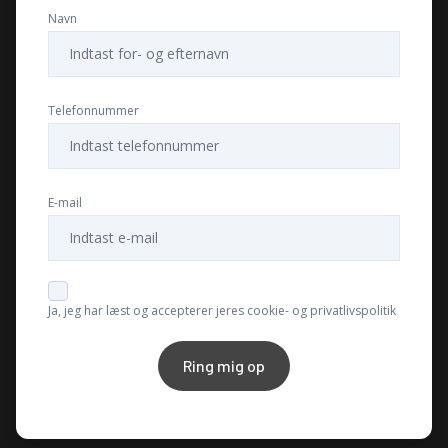
Navn
Musikstreaming via bluetooth
Navigation
Telefonnummer
Nøglefri betjening
E-mail
Parkeringssensor bagved
Service OK
Ja, jeg har læst og accepterer jeres cookie- og privatlivspolitik
Servostyring
Ring mig op
Sportssæder