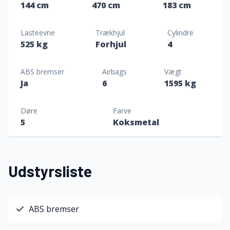
144 cm
470 cm
183 cm
Lasteevne
Trækhjul
Cylindre
525 kg
Forhjul
4
ABS bremser
Airbags
Vægt
Ja
6
1595 kg
Døre
Farve
5
Koksmetal
Udstyrsliste
ABS bremser