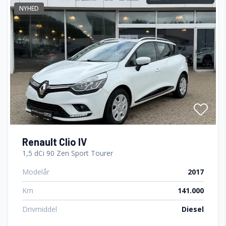
NYHED
Delvis lædersæder
Dual zone klimaanlæg
El-ruder
El-spejle med varme
Elektrisk parkeringsbremse
Renault Clio IV
1,5 dCi 90 Zen Sport Tourer
Modelår
2017
Fartpilot
Km
141.000
Fjernbetjent centrallås
Drivmiddel
Diesel