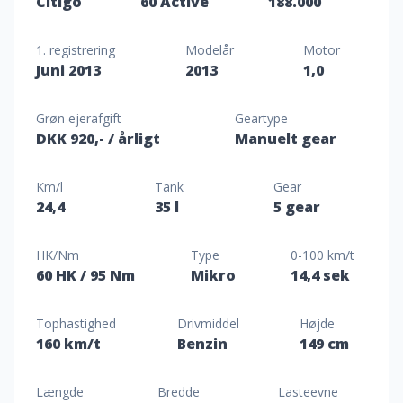
Citigo
60 Active
188.000
1. registrering
Modelår
Motor
Juni 2013
2013
1,0
Grøn ejerafgift
Geartype
DKK 920,-
/ årligt
Manuelt gear
Km/l
Tank
Gear
24,4
35 l
5 gear
HK/Nm
Type
0-100 km/t
60 HK
/ 95 Nm
Mikro
14,4 sek
Tophastighed
Drivmiddel
Højde
160 km/t
Benzin
149 cm
Længde
Bredde
Lasteevne