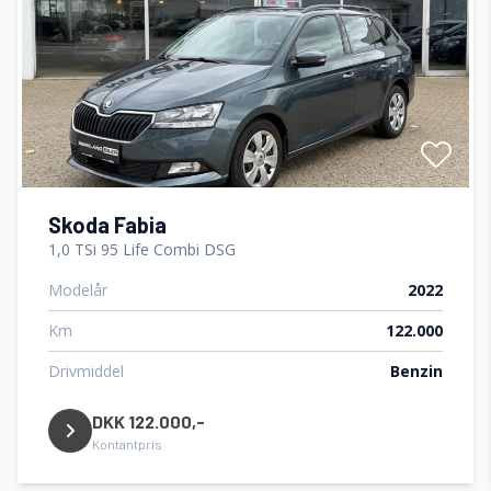
Stofsæder
Skoda Fabia
1,0 TSi 95 Life Combi DSG
Modelår
2022
Km
122.000
Drivmiddel
Benzin
DKK 122.000,-
Kontantpris