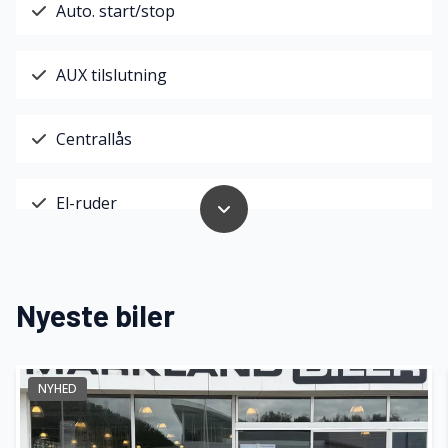
Auto. start/stop
AUX tilslutning
Centrallås
El-ruder
Fjernbetjent centrallås
Nyeste biler
Højdejusterbart førersæde
NYHED
Isofix