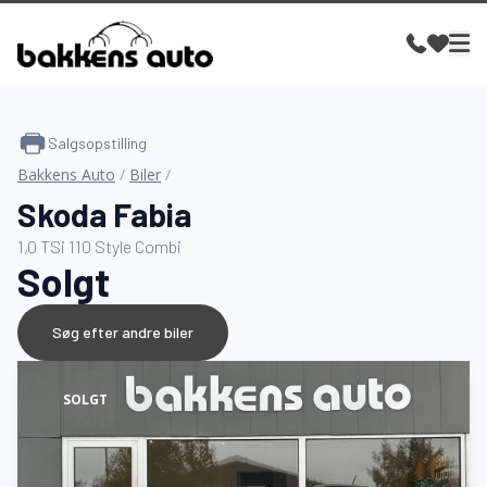
Salgsopstilling
Bakkens Auto
/
Biler
/
Skoda Fabia
1,0 TSi 110 Style Combi
Solgt
Søg efter andre biler
SOLGT