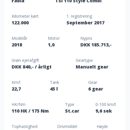
Fabia
TSi 110 Style Combi
Kilometer kørt
1. registrering
122.000
September 2017
Modelår
Motor
Nypris
2018
1,0
DKK 185.713,-
Grøn ejerafgift
Geartype
DKK 840,-
/ årligt
Manuelt gear
Km/l
Tank
Gear
22,7
45 l
6 gear
HK/Nm
Type
0-100 km/t
110 HK
/ 175 Nm
St.car
9,6 sek
Tophastighed
Drivmiddel
Højde