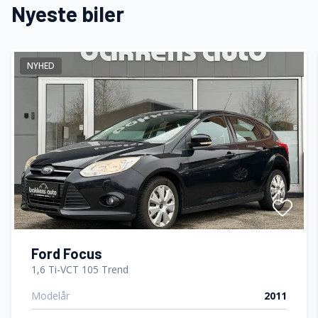
Nyeste biler
Automatisk lys
NYHED
AUX tilslutning
El-ruder x4
El-spejle med varme
Fartpilot
Fjernbetjent centrallås
Ford Focus
1,6 Ti-VCT 105 Trend
Modelår
2011
Fuldautomatisk klimaanlæg