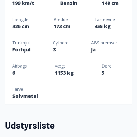
199 km/t
Benzin
149 cm
Længde
Bredde
Lasteevne
426 cm
173 cm
455 kg
Trækhjul
Cylindre
ABS bremser
Forhjul
3
Ja
Airbags
Vægt
Døre
6
1153 kg
5
Farve
Sølvmetal
Udstyrsliste