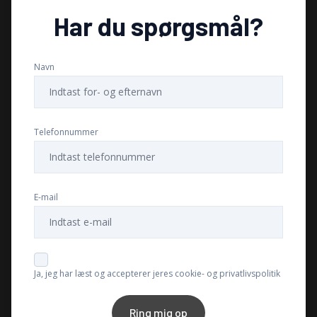
Har du spørgsmål?
Parkeringssensor bagved
Navn
Splitbagsæder
Stofsæder
Telefonnummer
Sædevarme
E-mail
Tagræling
USB tilslutning
Ja, jeg har læst og accepterer jeres cookie- og privatlivspolitik
Ring mig op