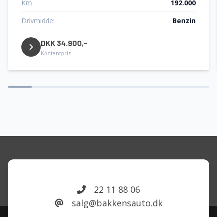
Km
192.000
Højdejusterbare forsæder
Drivmiddel
Benzin
DKK 34.900,-
Isofix
Kontantpris
Kørecomputer
LED kørelys
Læderrat
Musikstreaming via bluetooth
22 11 88 06
salg@bakkensauto.dk
Navigation