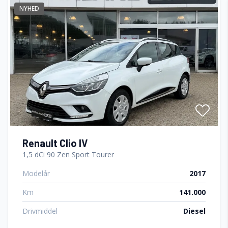
NYHED
Fuldautomatisk klimaanlæg
Højdejusterbart førersæde
Isofix
Splitbagsæder
Sædevarme
Renault Clio IV
1,5 dCi 90 Zen Sport Tourer
Modelår
2017
Km
141.000
Drivmiddel
Diesel