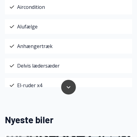
Aircondition
Alufælge
Anhængertræk
Delvis lædersæder
El-ruder x4
Fartpilot
Nyeste biler
Fjernbetjent centrallås