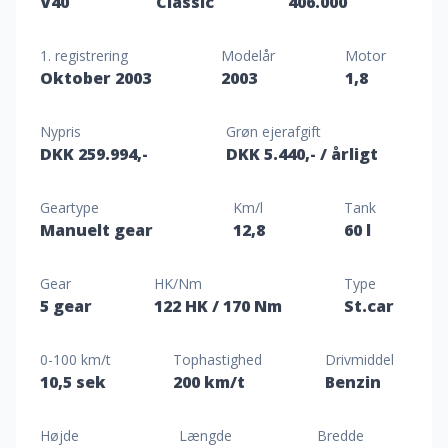
V40
Classic
406.000
1. registrering
Modelår
Motor
Oktober 2003
2003
1,8
Nypris
Grøn ejerafgift
DKK 259.994,-
DKK 5.440,-
/ årligt
Geartype
Km/l
Tank
Manuelt gear
12,8
60 l
Gear
HK/Nm
Type
5 gear
122 HK
/ 170 Nm
St.car
0-100 km/t
Tophastighed
Drivmiddel
10,5 sek
200 km/t
Benzin
Højde
Længde
Bredde