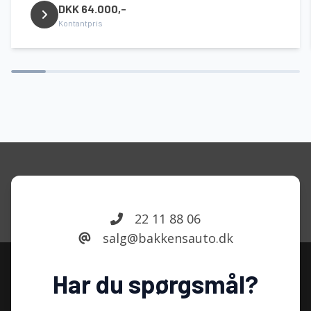
DKK 64.000,-
Kontantpris
22 11 88 06
salg@bakkensauto.dk
Har du spørgsmål?