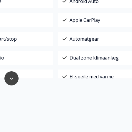
e
Android Auto
Apple CarPlay
art/stop
Automatgear
io
Dual zone klimaanlæg
e
El-spejle med varme
jent centrallås
Højdejusterbart førersæde
mputer
LED kørelys