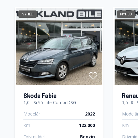
Musikst
Læderrat
bluetoo
NYHED
NYHED
Stofsæder
Sædeva
Træthedsregistrering
USB tils
Skoda Fabia
Renaul
1,0 TSi 95 Life Combi DSG
1,5 dCi
Modelår
2022
Modelå
Km
122.000
Km
Drivmiddel
Benzin
Drivmid