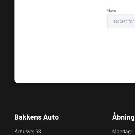
Navn
Bakkens Auto
Åbning
Århusvej 58
Mandag: