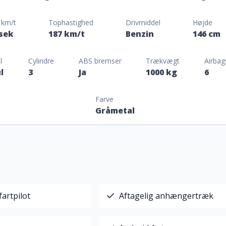
 km/t
Tophastighed
Drivmiddel
Højde
 sek
187 km/t
Benzin
146 cm
l
Cylindre
ABS bremser
Trækvægt
Airbag
l
3
Ja
1000 kg
6
Farve
Gråmetal
fartpilot
Aftagelig anhængertræk