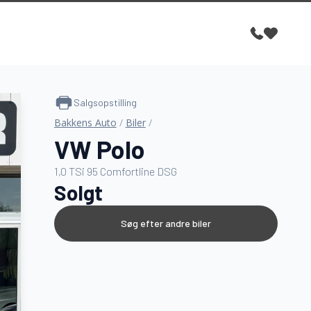
Salgsopstilling
Bakkens Auto
/
Biler
/
VW Polo
1,0 TSi 95 Comfortline DSG
Solgt
Søg efter andre biler