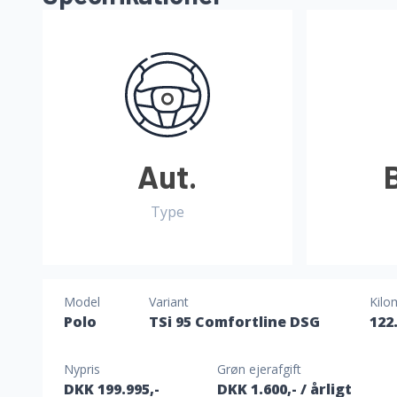
Aut.
Type
Model
Variant
Kilo
Polo
TSi 95 Comfortline DSG
122
Nypris
Grøn ejerafgift
DKK 199.995,-
DKK 1.600,-
/ årligt