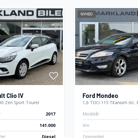
reaming via
Splitbagsæder
th
NYHED
rme
Tonede ruder
lutning
t Clio IV
Ford Mondeo
 90 Zen Sport Tourer
1,6 TDCi 115 Titanium stc.
r
2017
Modelår
141.000
Km
del
Diesel
Drivmiddel