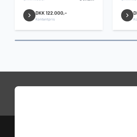
DKK 122.000,-
D
Kontantpris
Ko