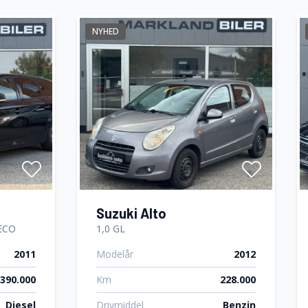
NYHED
Suzuki Alto
 ECO
1,0 GL
2011
Modelår
2012
390.000
Km
228.000
Diesel
Drivmiddel
Benzin