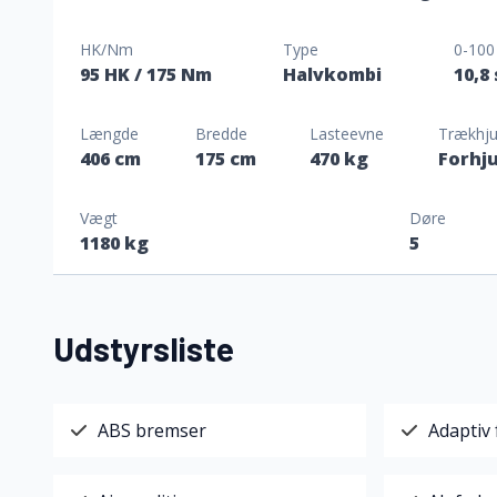
HK/Nm
Type
0-100
95 HK
/ 175 Nm
Halvkombi
10,8
Længde
Bredde
Lasteevne
Trækhju
406 cm
175 cm
470 kg
Forhju
Vægt
Døre
1180 kg
5
Udstyrsliste
ABS bremser
Adaptiv 