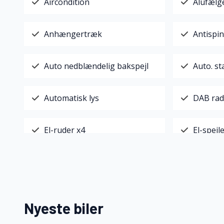
Aircondition
Alufælg
Anhængertræk
Antispin
Auto nedblændelig bakspejl
Auto. st
Automatisk lys
DAB rad
El-ruder x4
El-spejl
Fartpilot
Fjernbet
Isofix
Køreco
Nyeste biler