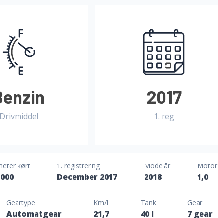
Benzin
2017
Drivmiddel
1. reg
meter kørt
1. registrering
Modelår
Motor
.000
December 2017
2018
1,0
Geartype
Km/l
Tank
Gear
Automatgear
21,7
40 l
7 gear